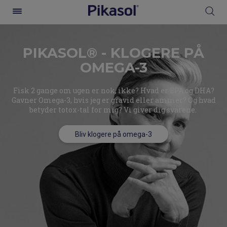
PIKASOL® - KLOGERE PÅ
OMEGA-3​
Fisk 2 gange om ugen er nok, ikke? Hvad er EPA og DHA?
Gavner Omega-3, hvis jeg er gravid eller ammer? Og hvad
betyder totox-tal for mig? Vi giver dig svarene. ​
Bliv klogere på omega-3