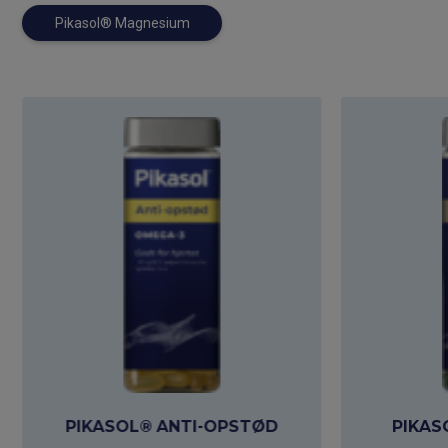
Pikasol® Magnesium
PIKASOL® ANTI-OPSTØD
PIKAS